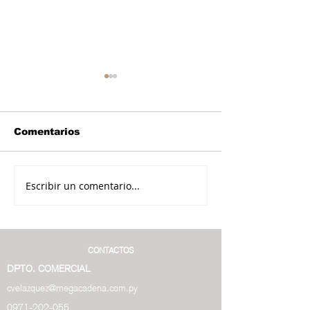
Comentarios
Escribir un comentario...
Productores de
Plataforma
Itauguá apuestan a
inteligente o
producción de ají y
información 
frutilla
distribución 
en cultivos
CONTACTOS
DPTO. COMERCIAL
cvelazquez@megacadena.com.py
0971-202-055