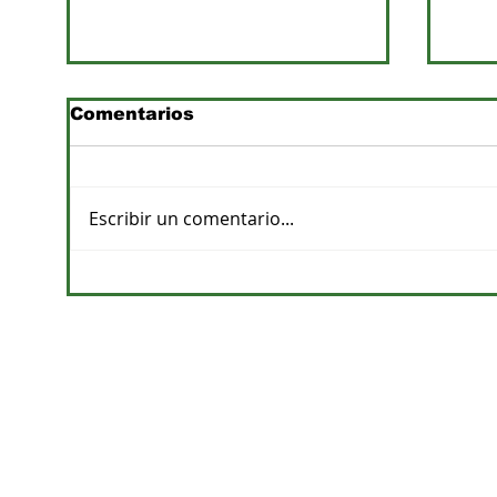
Comentarios
Escribir un comentario...
Previsiones de lluvias y
Pro
su impacto en la
apu
agricultura
de a
CONTACTOS
DPTO. COMERCIAL
cvelazquez@megacadena.com.py
0971-202-055