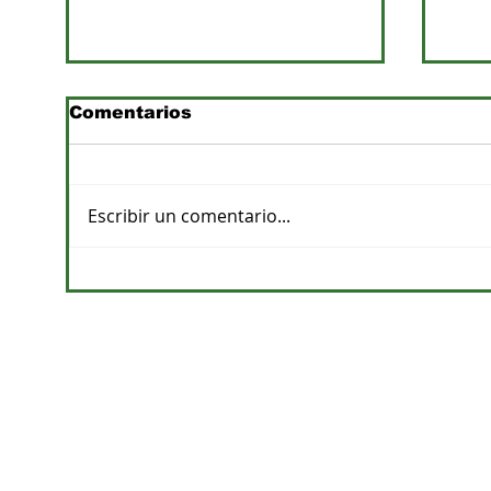
Comentarios
Escribir un comentario...
Previsiones de lluvias y
Pro
su impacto en la
apu
agricultura
de a
CONTACTOS
DPTO. COMERCIAL
cvelazquez@megacadena.com.py
0971-202-055