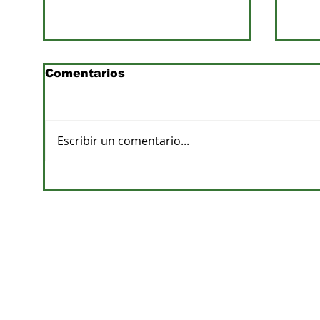
Comentarios
Escribir un comentario...
Previsiones de lluvias y
Pro
su impacto en la
apu
agricultura
de a
CONTACTOS
DPTO. COMERCIAL
cvelazquez@megacadena.com.py
0971-202-055