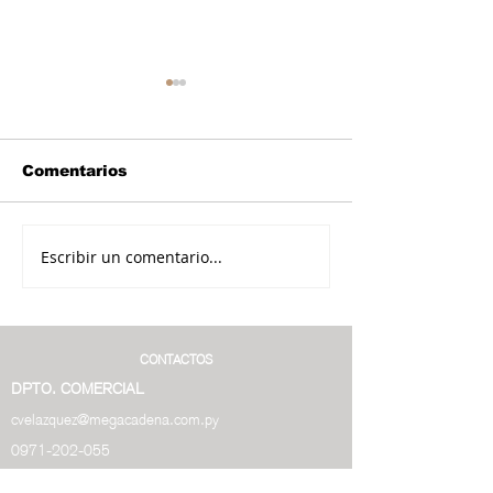
Comentarios
Escribir un comentario...
Productores de
Plataforma
Itauguá apuestan a
inteligente o
producción de ají y
información 
frutilla
distribución 
en cultivos
CONTACTOS
DPTO. COMERCIAL
cvelazquez@megacadena.com.py
0971-202-055
DPTO. DE CONTENIDOS
0986-628-003