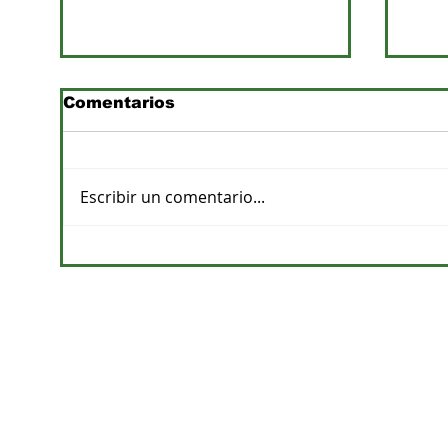
Comentarios
Escribir un comentario...
Previsiones de lluvias y
Pro
su impacto en la
apu
agricultura
de a
CONTACTOS
DPTO. COMERCIAL
cvelazquez@megacadena.com.py
0971-202-055