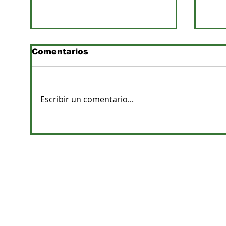
Comentarios
Escribir un comentario...
Previsiones de lluvias y
Pro
su impacto en la
apu
agricultura
de a
CONTACTOS
DPTO. COMERCIAL
cvelazquez@megacadena.com.py
0971-202-055