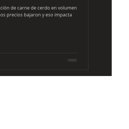
ción de carne de cerdo en volumen
os precios bajaron y eso impacta
DPTO. DE CONTENIDOS
0986-628-003