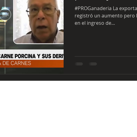
#PROGanaderia La exporta
registró un aumento pero l
en el ingreso de...
DIRECCIÓN
Av. Juan Domingo Perón c/ Concepción Yegros
Asunción - Paraguay
Copyright © Todos los derechos reservados 2021