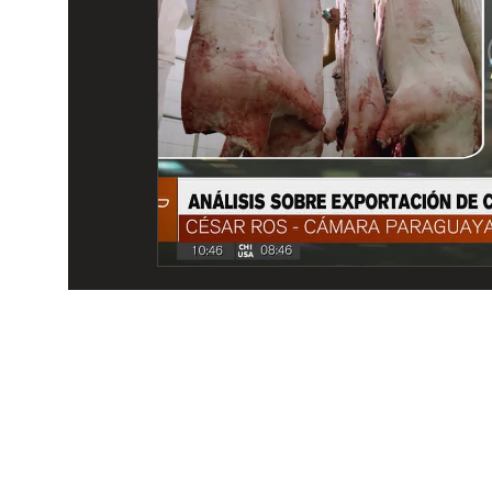
CONTACTOS
DPTO. COMERCIAL
cvelazquez@megacadena.com.py
0971-202-055