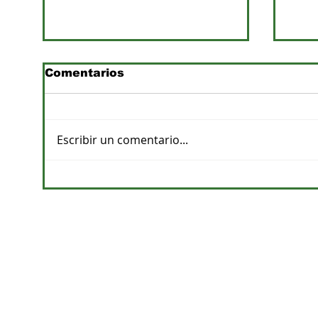
Comentarios
Escribir un comentario...
Previsiones de lluvias y
Pro
su impacto en la
apu
agricultura
de a
CONTACTOS
DPTO. COMERCIAL
cvelazquez@megacadena.com.py
0971-202-055