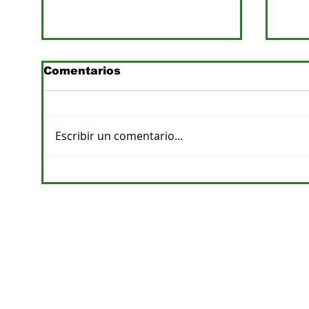
Comentarios
Escribir un comentario...
Previsiones de lluvias y
Pro
su impacto en la
apu
agricultura
de a
CONTACTOS
DPTO. COMERCIAL
cvelazquez@megacadena.com.py
0971-202-055