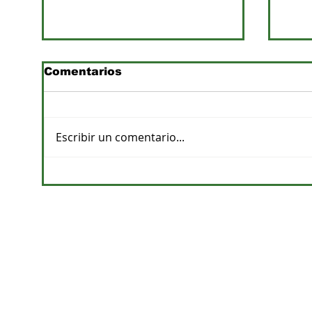
Comentarios
Escribir un comentario...
Previsiones de lluvias y
Pro
su impacto en la
apu
agricultura
de a
CONTACTOS
DPTO. COMERCIAL
cvelazquez@megacadena.com.py
0971-202-055