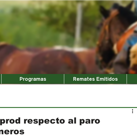
Programas
Remates Emitidos
prod respecto al paro
neros