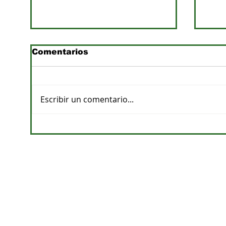
Comentarios
Escribir un comentario...
Previsiones de lluvias y
Pro
su impacto en la
apu
agricultura
de a
CONTACTOS
DPTO. COMERCIAL
cvelazquez@megacadena.com.py
0971-202-055