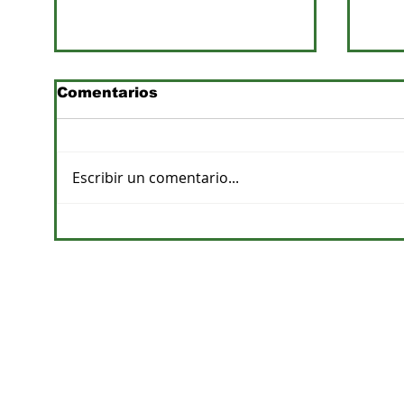
Comentarios
Escribir un comentario...
Previsiones de lluvias y
Pro
su impacto en la
apu
agricultura
de a
CONTACTOS
DPTO. COMERCIAL
cvelazquez@megacadena.com.py
0971-202-055