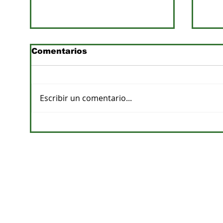
Comentarios
Escribir un comentario...
Previsiones de lluvias y
Pro
su impacto en la
apu
agricultura
de a
CONTACTOS
DPTO. COMERCIAL
cvelazquez@megacadena.com.py
0971-202-055